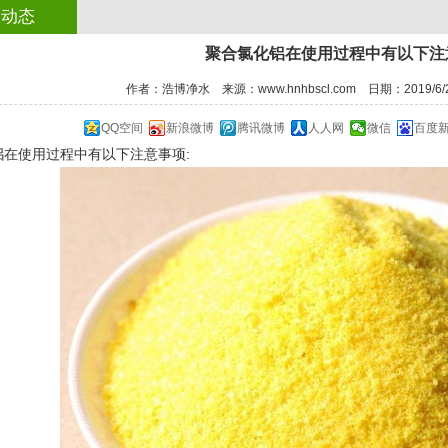
司动态
聚合氯化铝​在使用过程中有以下注
作者：浩博净水 来源：www.hnhbscl.com 日期：2019/6/2
QQ空间
新浪微博
腾讯微博
人人网
微信
百度
铝
在使用过程中有以下注意事项:
1
2
3
4