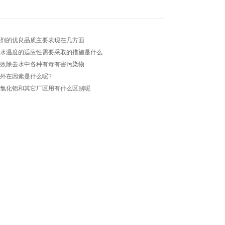
凝剂的优良品质主要表现在几方面
源水温度的适应性需要采取的措施是什么
有效除去水中各种有毒有害污染物
​外在因素是什么呢?
氯化铝​和其它厂区用有什么区别呢