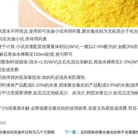
原水不同情况,使用前可先做小试求得药量,聚合氯化铝为无机高分子化合物
前应先做小试,求得用药量.
计算,小试溶液配置按重量体积比(W/V),一般以2~5%配为好.如配3%溶液:
溶解后再加水稀释至100ml刻度,摇匀即可.
制时按固体∶清水=1∶5(W/V)左右先混合溶解后,再加水稀释至2~3%(W
造成浪费.
按求得的投加量投加;加的药必须具有防腐性.
液体产品配成5-10%的水液,固体聚合氯化铝产品配成3-5%的水液(按商
中注意观察调整,如见沉淀池矾花少、余浊大,则投加量过少;如见沉淀池矾
1%溶液易水解,会降低聚合氯化铝的使用效果,浓度太高易造成浪费,而且
铝​
合氯化铝​其操作过程为几个方面呢
下一篇：
达到国标的聚合氯化铝铁不光看颜