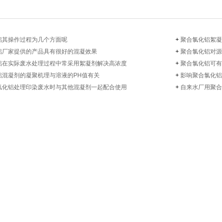
铝​其操作过程为几个方面呢
+
聚合氯化铝​絮
铝​厂家提供的产品具有很好的混凝效果
+
聚合氯化铝​对
铝​在实际废水处理过程中常采用絮凝剂解决高浓度
+
聚合氯化铝​可
​混凝剂的凝聚机理与溶液的PH值有关
+
影响聚合氯化铝
氯化铝​处理印染废水时与其他混凝剂一起配合使用
+
自来水厂用聚合