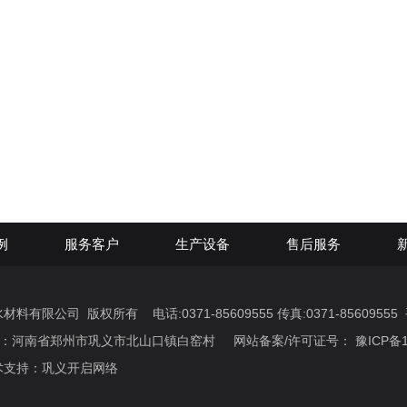
例
服务客户
生产设备
售后服务
有限公司 版权所有 电话:0371-85609555 传真:0371-85609555 手机
地址：河南省郑州市巩义市北山口镇白窑村 网站备案/许可证号：
豫ICP备1
持：巩义开启网络