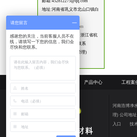
邮箱:452812275@qq.com
地址:河南省巩义市北山口镇白
窑村
请您留言
网址:
www.hnhbscl.com
住浙江办事处地址，浙江省杭
感谢您的关注，当前客服人员不在
线，请填写一下您的信息，我们会
州市富阳区大源镇 联系
尽快和您联系。
人:15168443480(刘经理)
网站首页
产品中心
工程案
河南浩博净水材料
理) 公司
入口
技术支