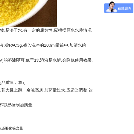
,易溶于水,有一定的腐蚀性,应根据原水水质情况
称PAC3g,盛入洗净的200ml量筒中,加清水约
/V)的溶液即可.低于1%溶液易水解,会降低使用效果,
品重量计算);
花大且上翻、余浊高,则加药量过大,应适当调整,达
不容易控制加药量.
色还要化验含量