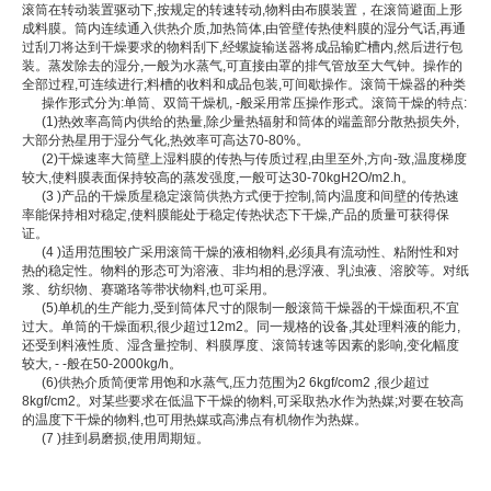
滚筒在转动装置驱动下,按规定的转速转动,物料由布膜装置，在滚筒避面上形
成料膜。筒内连续通入供热介质,加热筒体,由管壁传热使料膜的湿分气话,再通
过刮刀将达到干燥要求的物料刮下,经螺旋输送器将成品输贮槽内,然后进行包
装。蒸发除去的湿分,一般为水蒸气,可直接由罩的排气管放至大气钟。操作的
全部过程,可连续进行;料槽的收料和成品包装,可间歇操作。滚筒干燥器的种类
操作形式分为:单筒、双筒干燥机, -般采用常压操作形式。滚筒干燥的特点:
(1)热效率高筒内供给的热量,除少量热辐射和筒体的端盖部分散热损失外,
大部分热星用于湿分气化,热效率可高达70-80%。
(2)干燥速率大筒壁上湿料膜的传热与传质过程,由里至外,方向-致,温度梯度
较大,使料膜表面保持较高的蒸发强度,一般可达30-70kgH2O/m2.h。
(3 )产品的干燥质星稳定滚筒供热方式便于控制,筒内温度和间壁的传热速
率能保持相对稳定,使料膜能处于稳定传热状态下干燥,产品的质量可获得保
证。
(4 )适用范围较广采用滚筒干燥的液相物料,必须具有流动性、粘附性和对
热的稳定性。物料的形态可为溶液、非均相的悬浮液、乳浊液、溶胶等。对纸
浆、纺织物、赛璐珞等带状物料,也可采用。
(5)单机的生产能力,受到筒体尺寸的限制一般滚筒干燥器的干燥面积,不宜
过大。单筒的干燥面积,很少超过12m2。同一规格的设备,其处理料液的能力,
还受到料液性质、湿含量控制、料膜厚度、滚筒转速等因素的影响,变化幅度
较大, - -般在50-2000kg/h。
(6)供热介质简便常用饱和水蒸气,压力范围为2 6kgf/com2 ,很少超过
8kgf/cm2。对某些要求在低温下干燥的物料,可采取热水作为热媒;对要在较高
的温度下干燥的物料,也可用热媒或高沸点有机物作为热媒。
(7 )挂到易磨损,使用周期短。