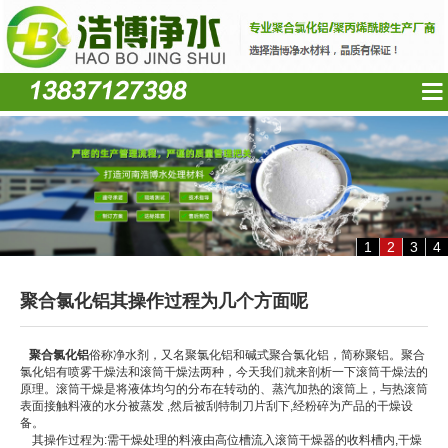
1
2
3
4
聚合氯化铝​其操作过程为几个方面呢
聚合氯化铝
俗称净水剂，又名聚氯化铝和碱式聚合氯化铝，简称聚铝。聚合
氯化铝有喷雾干燥法和滚筒干燥法两种，今天我们就来剖析一下滚筒干燥法的
原理。滚筒干燥是将液体均匀的分布在转动的、蒸汽加热的滚筒上，与热滚筒
表面接触料液的水分被蒸发 ,然后被刮特制刀片刮下,经粉碎为产品的干燥设
备。
其操作过程为:需干燥处理的料液由高位槽流入滚筒干燥器的收料槽内,干燥