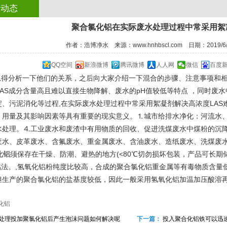
司动态
聚合氯化铝​在实际废水处理过程中常采用
作者：浩博净水 来源：www.hnhbscl.com 日期：2019/6/4
QQ空间
新浪微博
腾讯微博
人人网
微信
百度
得分析一下他们的关系，之后向大家介绍一下混合的步骤、注意事项和相
和LAS成分含量高且难以直接生物降解、废水的pH值较低等特点 ，同时
淀、污泥消化等过程,在实际废水处理过程中常采用絮凝剂解决高浓度LAS
、用量及其影响因素等具有重要的现实意义。⒈城市给排水净化：河流水
1
2
3
4
水处理。⒋工业废水和废渣中有用物质的回收、促进洗煤废水中煤粉的沉
废水、皮革废水、含氟废水、重金属废水、含油废水、造纸废水、洗煤废
化铝
须保存在干燥、防潮、避热的地方(<80℃切勿损坏包装，产品可长期
法。,氢氧化铝粉纯度比较高，合成的聚合氯化铝重金属等有毒物质含量
但生产的聚合氯化铝的盐基度较低，因此一般采用氢氧化铝加温加压酸溶
化铝
处理投加聚氯化铝后产生泡沫问题如何解决呢
下一篇：
投入聚合化铝铁可以迅