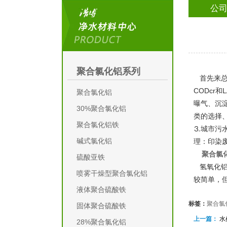
公
聚合氯化铝系列
首先来总
CODcr
聚合氯化铝
曝气、沉
30%聚合氯化铝
类的选择
聚合氯化铝铁
⒊城市污
碱式氯化铝
理：印染
聚合氯
硫酸亚铁
氢氧化铝
喷雾干燥型聚合氯化铝
较简单，
液体聚合硫酸铁
标签：
聚合氯
固体聚合硫酸铁
上一篇：
水
28%聚合氯化铝