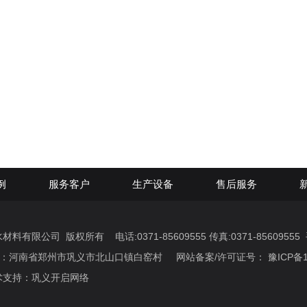
例
服务客户
生产设备
售后服务
有限公司 版权所有 电话:0371-85609555 传真:0371-85609555 手机
地址：河南省郑州市巩义市北山口镇白窑村 网站备案/许可证号：
豫ICP备1
持：巩义开启网络