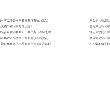
铝​可有效除去水中各种有毒有害污染物
+
聚合氯化铝​混
化铝​外在因素是什么呢?
+
使用聚合氯化铝
用聚合氯化铝​和其它厂区用有什么区别呢
+
制药废水的处理
铝​市场对产品质量指标的需求不断提高
+
聚合氯化铝​在
子聚合氯化铝​的电荷来源于电荷的高能团
+
在形骸不留意触