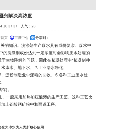
絮凝剂解决高浓度
 10:37:37 人气：
28
新首页
百度中心
分享到：
关的知识。洗涤剂生产废水具有成份复杂、废水中
废水中的洗涤剂成份达到一定浓度时会影响废水处理的
难于生物降解的问题，因此在絮凝处理中*絮凝剂种
、水库水、地下水。⒉工业给水净化。
降、淀粉制造业中淀粉的回收。⒌各种工业废水处
水、
储存)。
低，一般采用加热加压酸溶的生产工艺。这种工艺比
再加上铝酸钙矿粉中和两道工序。
速变为净水为人类所放心使用