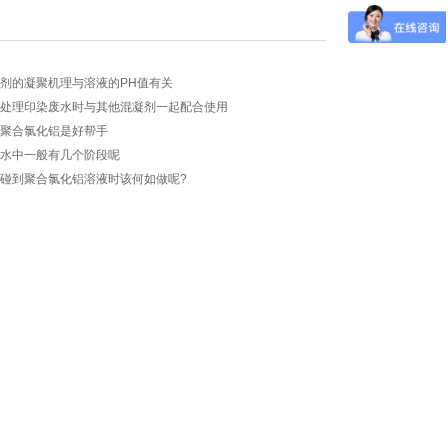
凝剂的凝聚机理与溶液的PH值有关
​处理印染废水时与其他混凝剂一起配合使用
聚合氯化铝​是好帮手
净水中一般有几个阶段呢
碰到聚合氯化铝​溶液时该何如做呢?