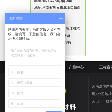
邮箱:452812275@qq.com
地址:河南省巩义市北山口镇白
窑村
请您留言
网址:
www.hnhbscl.com
住浙江办事处地址，浙江省杭
感谢您的关注，当前客服人员不在
线，请填写一下您的信息，我们会
州市富阳区大源镇 联系
尽快和您联系。
人:15168443480(刘经理)
网站首页
产品中心
工程案
河南浩博净水材料
理) 公司
入口
技术支