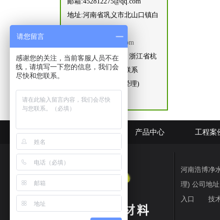
邮箱:452812275@qq.com
地址:河南省巩义市北山口镇白
窑村
请您留言
网址:
www.hnhbscl.com
住浙江办事处地址，浙江省杭
感谢您的关注，当前客服人员不在
线，请填写一下您的信息，我们会
州市富阳区大源镇 联系
尽快和您联系。
人:15168443480(刘经理)
网站首页
产品中心
工程案
河南浩博净水材料
理) 公司
入口
技术支