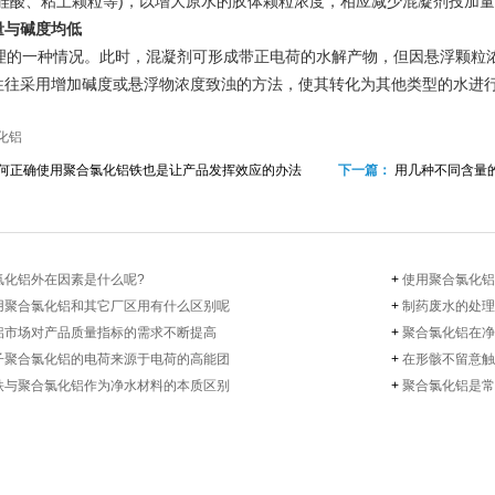
化硅酸、粘土颗粒等)，以增大原水的胶体颗粒浓度，相应减少混凝剂投加
量与碱度均低
的一种情况。此时，混凝剂可形成带正电荷的水解产物，但因悬浮颗粒浓
往往采用增加碱度或悬浮物浓度致浊的方法，使其转化为其他类型的水进
铝​
何正确使用聚合氯化铝铁也是让产品发挥效应的办法
下一篇：
用几种不同含量
化铝​外在因素是什么呢?
+
使用聚合氯化铝
用聚合氯化铝​和其它厂区用有什么区别呢
+
制药废水的处理
铝​市场对产品质量指标的需求不断提高
+
聚合氯化铝​在
子聚合氯化铝​的电荷来源于电荷的高能团
+
在形骸不留意触
铁与聚合氯化铝​作为净水材料的本质区别
+
聚合氯化铝​是