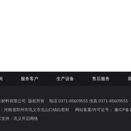
例
服务客户
生产设备
售后服务
有限公司 版权所有 电话:0371-85609555 传真:0371-85609555 手机
地址：河南省郑州市巩义市北山口镇白窑村 网站备案/许可证号：
豫ICP备1
持：巩义开启网络