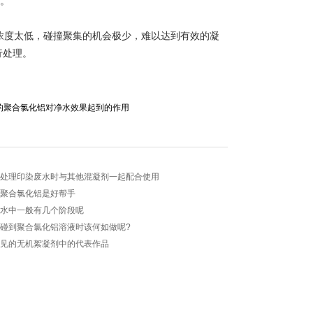
量。
度太低，碰撞聚集的机会极少，难以达到有效的凝
行处理。
的聚合氯化铝对净水效果起到的作用
​处理印染废水时与其他混凝剂一起配合使用
聚合氯化铝​是好帮手
净水中一般有几个阶段呢
碰到聚合氯化铝​溶液时该何如做呢?
常见的无机絮凝剂中的代表作品