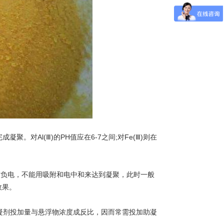
对Al(Ⅲ)的PH值应在6-7之间;对Fe(Ⅲ)则在
要带负电，不能用吸附和电中和来达到凝聚，此时一般
效果。
剂投加量与悬浮物浓度成反比，因而常需投加助凝