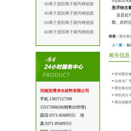
剂(如活
30离子度阳离子聚丙稀铣胺
悬浮物含
40离子度阳离子聚丙稀铣胺
这是处理
聚。此时
50离子度阳离子聚丙稀铣胺
60离子度阳离子聚丙稀铣胺
标签：
聚合氯化
上一篇：
如
相关信息
+
影响聚合氯
+
自来水厂
+
聚合氯化
河南浩博净水材料有限公司
+
有机高分
手机:13837127398
+
聚合硫酸
15517566628(‬销售白经理)
固话:0371-85609555 传
真:0371-85609555