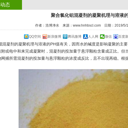
业动态
聚合氯化铝​混凝剂的凝聚机理与溶液的
作者：浩博净水 来源：www.hnhbscl.com 日期：2019/5/15
QQ空间
新浪微博
腾讯微博
人人网
微信
百度
铝
混凝剂的凝聚机理与溶液的PH值有关，因而水的碱度是影响凝聚的主
吸附或电中和来完成凝聚时，混凝剂的投加量于悬浮颗粒含量成正比。但
物网捕所需混凝剂的投加量与悬浮颗粒的浓度成反比，且不出现再稳。根
1
2
3
4