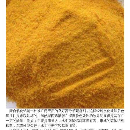
聚合氯化铝是一种被广泛应用的良好高分子絮凝剂，这样经过水化处理后色
度往往是难以达标的。虽然聚丙烯酰胺在深度脱色处理的效果明显但是其存在
一定的缺陷：例如：主要是用量大，水中残留铝对环境有害，形成的絮体结构
松散，沉降性能欠佳；水力冲击下容易返浑等。