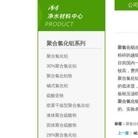
公
聚合氯化铝系列
聚氯化铝
粉碎的越
聚合氯化铝
目前国内
30%聚合氯化铝
较高，费
聚合氯化铝铁
聚合氯化
碱式氯化铝
的低浓度
板框压滤
硫酸亚铁
聚合氯化
喷雾干燥型聚合氯化铝
的。实验
液体聚合硫酸铁
标签：
聚氯化
固体聚合硫酸铁
上一篇：
碱
28%聚合氯化铝