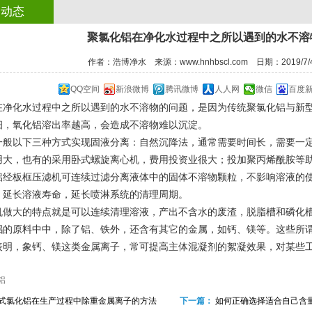
司动态
聚氯化铝​在净化水过程中之所以遇到的水不
作者：浩博净水 来源：www.hnhbscl.com 日期：2019/7/4
QQ空间
新浪微博
腾讯微博
人人网
微信
百度
在净化水过程中之所以遇到的水不溶物的问题，是因为传统聚氯化铝与新
细，氧化铝溶出率越高，会造成不溶物难以沉淀。
一般以下三种方式实现固液分离：自然沉降法，通常需要时间长，需要一
用大，也有的采用卧式螺旋离心机，费用投资业很大；投加聚丙烯酰胺等
1
2
3
4
铝经板框压滤机可连续过滤分离液体中的固体不溶物颗粒，不影响溶液的
，延长溶液寿命，延长喷淋系统的清理周期。
机做大的特点就是可以连续清理溶液，产出不含水的废渣，脱脂槽和磷化槽
铝
的原料中中，除了铝、铁外，还含有其它的金属，如钙、镁等。这些所谓
表明，象钙、镁这类金属离子，常可提高主体混凝剂的絮凝效果，对某些
铝
式氯化铝​在生产过程中除重金属离子的方法
下一篇：
如何正确选择适合自己含