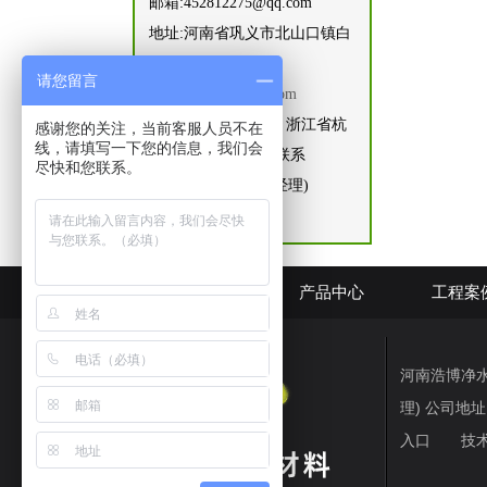
邮箱:452812275@qq.com
地址:河南省巩义市北山口镇白
窑村
请您留言
网址:
www.hnhbscl.com
住浙江办事处地址，浙江省杭
感谢您的关注，当前客服人员不在
线，请填写一下您的信息，我们会
州市富阳区大源镇 联系
尽快和您联系。
人:15168443480(刘经理)
网站首页
产品中心
工程案
河南浩博净水材料
理) 公司
入口
技术支