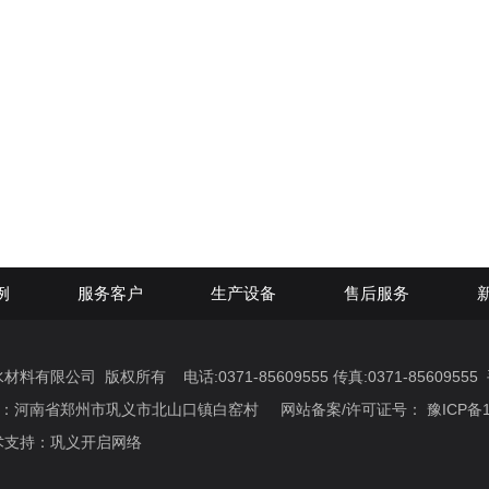
例
服务客户
生产设备
售后服务
有限公司 版权所有 电话:0371-85609555 传真:0371-85609555 手机
地址：河南省郑州市巩义市北山口镇白窑村 网站备案/许可证号：
豫ICP备1
持：巩义开启网络