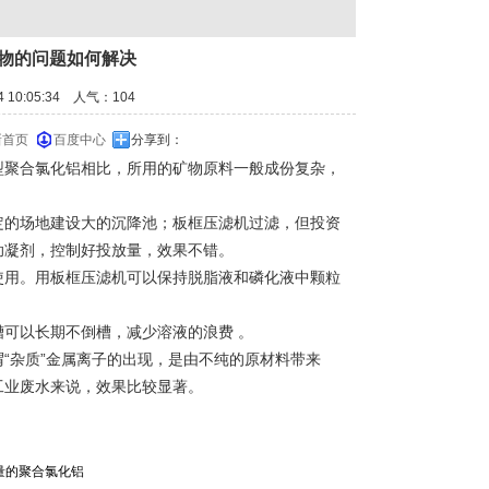
溶物的问题如何解决
 10:05:34 人气：
104
新首页
百度中心
分享到：
型聚合氯化铝相比，所用的矿物原料一般成份复杂，
定的场地建设大的沉降池；板框压滤机过滤，但投资
助凝剂，控制好投放量，效果不错。
使用。用板框压滤机可以保持脱脂液和磷化液中颗粒
可以长期不倒槽，减少溶液的浪费 。
“杂质”金属离子的出现，是由不纯的原材料带来
工业废水来说，效果比较显著。
量的聚合氯化铝